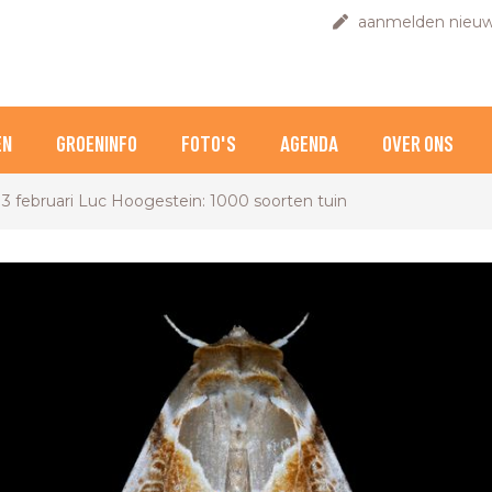
aanmelden nieuw
EN
GROENINFO
FOTO'S
AGENDA
OVER ONS
3 februari Luc Hoogestein: 1000 soorten tuin