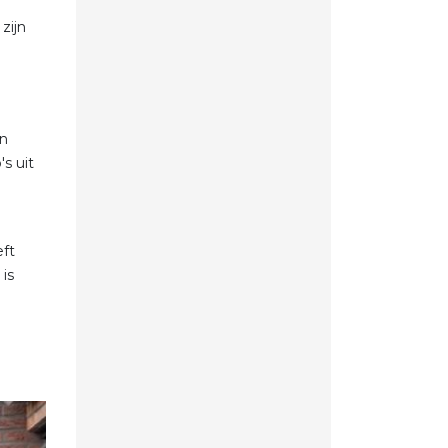
zijn
en
s uit
eft
is