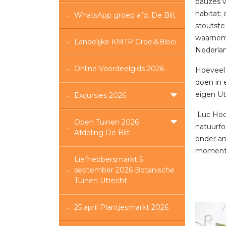
pauzes v
habitat: 
WhatsApp groep afd. De Bilt
stoutste
waarnemi
Landelijke KMTP Groei&Bloei
Nederlan
Online Voordeelgids 2026
Hoeveel 
doen in 
eigen Ut
Excursies 2026
Luc Hoog
Open Tuinen 2026
natuurfo
Afdeling De Bilt
onder a
momente
Liefhebbersmarkt 5
september 2026 Botanische
Tuinen Utrecht
25 april Plantjesmarkt 2026