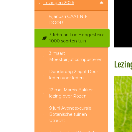
Lezingen 2026
6 januari GAAT NIET
DOOR
3 februari Luc Hoogestein:
1000 soorten tuin
3 maart
Moestuinjuf:composteren
Lezin
Donderdag 2 april: Door
leden voor leden
12 mei Marnix Bakker
lezing over Rozen
9 juni Avondexcursie
Botanische tuinen
Utrecht