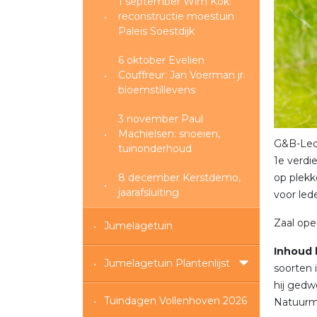
1 september Wim Kok:
reconstructie moestuin
Paleis Soestdijk
6 oktober Evelien
Couffreur: Jan Voerman jr.
bloemstillevens
3 november Paul
Machielsen: snoeien,
G&B-Lede
tuinonderhoud
1e verdi
8 december Kerstdemo,
op plek
jaarafsluiting
voor lede
Zaal ope
Jumelagetuin
Inhoud 
Jumelagetuin Plantenlijst
soorten 
hij gedw
Tuindagen Vollenhoven 2026
Natuurmo