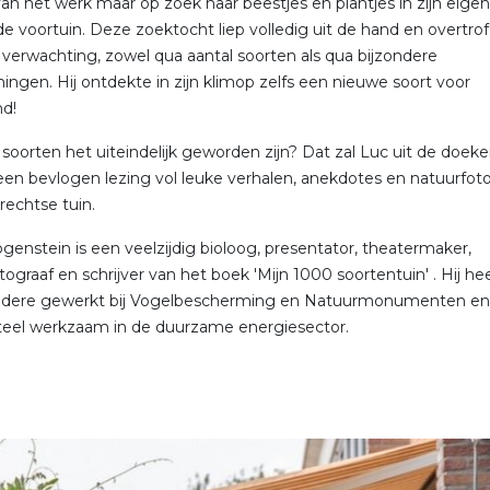
an het werk maar op zoek naar beestjes en plantjes in zijn eigen
de voortuin. Deze zoektocht liep volledig uit de hand en overtrof 
 verwachting, zowel qua aantal soorten als qua bijzondere
ngen. Hij ontdekte in zijn klimop zelfs een nieuwe soort voor
d!
soorten het uiteindelijk geworden zijn? Dat zal Luc uit de doek
een bevlogen lezing vol leuke verhalen, anekdotes en natuurfoto'
rechtse tuin.
enstein is een veelzijdig bioloog, presentator, theatermaker,
tograaf en schrijver van het boek 'Mijn 1000 soortentuin' . Hij he
ndere gewerkt bij Vogelbescherming en Natuurmonumenten en 
el werkzaam in de duurzame energiesector.