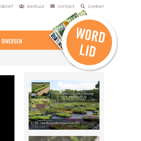
sbrief
bestuur
contact
zoeken
W
O
R
D
DIVERSEN
L
ID