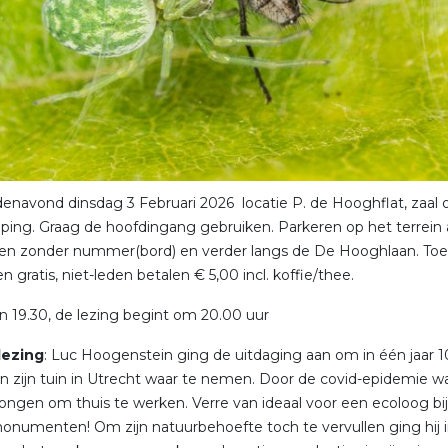
navond dinsdag 3 Februari 2026 locatie P. de Hooghflat, zaal 
eping. Graag de hoofdingang gebruiken. Parkeren op het terrein 
ken zonder nummer(bord) en verder langs de De Hooghlaan. To
n gratis, niet-leden betalen € 5,00 incl. koffie/thee.
n 19.30, de lezing begint om 20.00 uur
lezing
: Luc Hoogenstein ging de uitdaging aan om in één jaar 
in zijn tuin in Utrecht waar te nemen. Door de covid-epidemie w
ongen om thuis te werken. Verre van ideaal voor een ecoloog bij
numenten! Om zijn natuurbehoefte toch te vervullen ging hij 