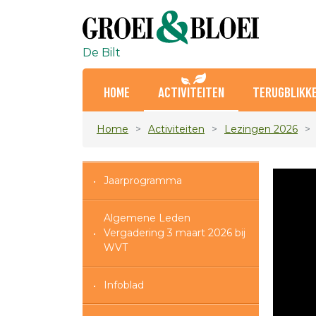
De Bilt
HOME
ACTIVITEITEN
TERUGBLIKK
Home
Activiteiten
Lezingen 2026
Jaarprogramma
Algemene Leden
Vergadering 3 maart 2026 bij
WVT
Infoblad