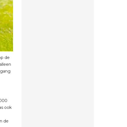
op de
alleen
egang
1000
as ook
in de